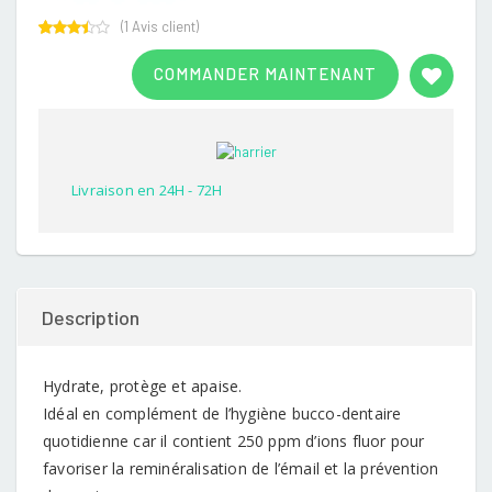
(
1
Avis client)
Rated
1
3.00
COMMANDER MAINTENANT
out of
5
based
on
customer
rating
Livraison en 24H - 72H
Description
Hydrate, protège et apaise.
Idéal en complément de l’hygiène bucco-dentaire
quotidienne car il contient 250 ppm d’ions fluor pour
favoriser la reminéralisation de l’émail et la prévention