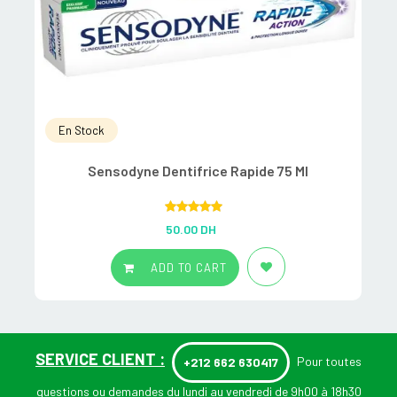
En Stock
Sensodyne Dentifrice Rapide 75 Ml
Rated
5.00
50.00
DH
out of 5
ADD TO CART
SERVICE CLIENT :
Pour toutes
+212 662 630417
questions ou demandes du lundi au vendredi de 9h00 à 18h30