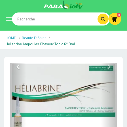
0
Toggle
HOME
Beaute Et Soins
navigation
Heliabrine Ampoules Cheveux Tonic 6*10ml
Previous
Next