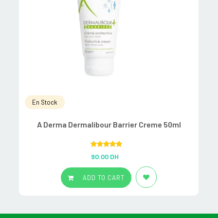
En Stock
A Derma Dermalibour Barrier Creme 50ml
Rated
5.00
90.00
DH
out of 5
ADD TO CART