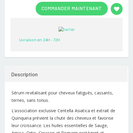
Rated
1
3.00
COMMANDER MAINTENANT
out of
5
based
on
customer
rating
Livraison en 24H - 72H
Description
Sérum revitalisant pour cheveux fatigués, cassants,
ternes, sans tonus.
L’association exclusive Centella Asiatica et extrait de
Quinquina prévient la chute des cheveux et favorise
leur croissance. Les huiles essentielles de Sauge,
Arnica, Ortie, Cresson et Romarin protègent et