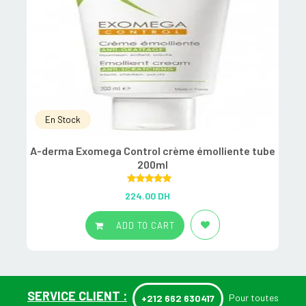
En Stock
A-derma Exomega Control crème émolliente tube
A
200ml
Rated
5.00
224.00
DH
out of 5
ADD TO CART
SERVICE CLIENT :
Pour toutes
+212 662 630417