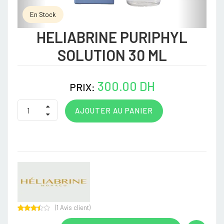
En Stock
HELIABRINE PURIPHYL
SOLUTION 30 ML
300.00 DH
PRIX:
AJOUTER AU PANIER
(
1
Avis client)
Rated
1
3.00