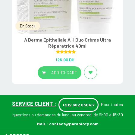
En Stock
A Derma Epitheliale A H Duo Crème Ultra
Rèparatrice 40ml
Rated
5.00
126.00
DH
out of 5
ADD TO CART
SERVICE CLIENT :
Pour toutes
+212 662 630417
questions ou demandes du lundi au vendredi de 9h00 à 18h30
MAIL :
contact@parabioty.com