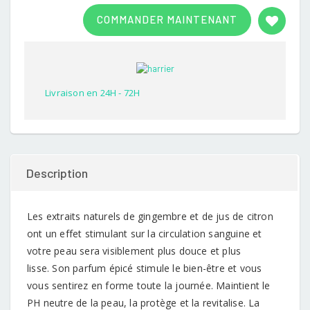
Rated
1
3.00
COMMANDER MAINTENANT
out of
5
based
on
customer
rating
Livraison en 24H - 72H
Description
Les extraits naturels de gingembre et de jus de citron
ont un effet stimulant sur la circulation sanguine et
votre peau sera visiblement plus douce et plus
lisse. Son parfum épicé stimule le bien-être et vous
vous sentirez en forme toute la journée. Maintient le
PH neutre de la peau, la protège et la revitalise. La