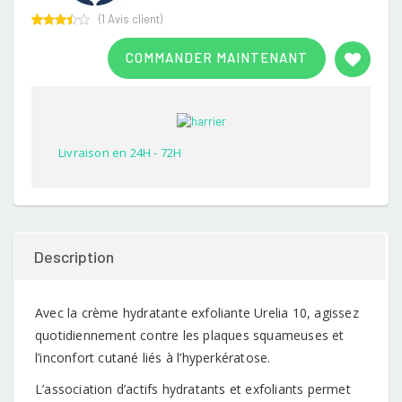
(
1
Avis client)
Rated
1
3.00
COMMANDER MAINTENANT
out of
5
based
on
customer
rating
Livraison en 24H - 72H
Description
Avec la crème hydratante exfoliante Urelia 10, agissez
quotidiennement contre les plaques squameuses et
l’inconfort cutané liés à l’hyperkératose.
L’association d’actifs hydratants et exfoliants permet