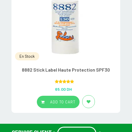
En Stock
8882 Stick Label Haute Protection SPF30
A
Rated
5.00
65.00
DH
out of 5
ADD TO CART