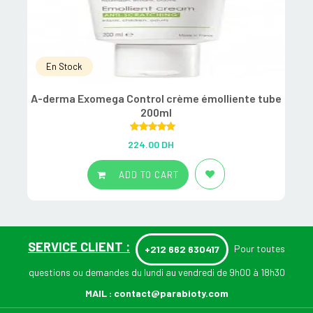
En Stock
A-derma Exomega Control crème émolliente tube
200ml
Rated
5.00
224.00
DH
out of 5
ADD TO CART
SERVICE CLIENT :
Pour toutes
+212 662 630417
questions ou demandes du lundi au vendredi de 9h00 à 18h30
MAIL :
contact@parabioty.com