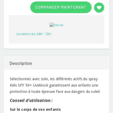
Rated
1
3.00
COMMANDER MAINTENANT
out of
5
based
on
customer
rating
Livraison en 24H - 72H
Description
Sélectionnés avec soin, les différents actifs du spray
Kids SPF 50+ Uveblock garantissent aux enfants une
protection à toute épreuve face aux dangers du soleil.
Conseil d'utilisation :
Sur le corps de vos enfants