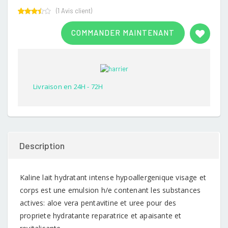
(
1
Avis client)
Rated
1
3.00
COMMANDER MAINTENANT
out of
5
based
on
customer
rating
Livraison en 24H - 72H
Description
Kaline lait hydratant intense hypoallergenique visage et
corps est une emulsion h/e contenant les substances
actives: aloe vera pentavitine et uree pour des
propriete hydratante reparatrice et apaisante et