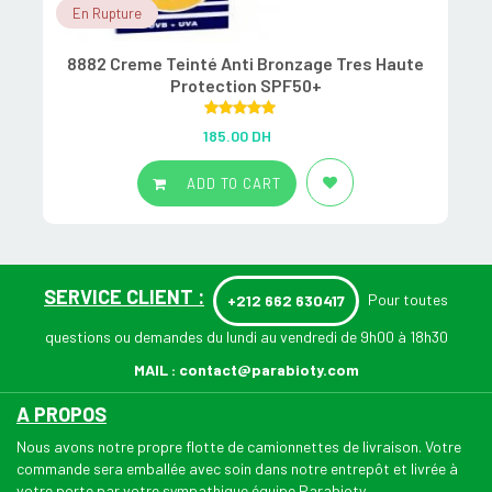
En Rupture
8882 Creme Teinté Anti Bronzage Tres Haute
A
Protection SPF50+
Rated
5.00
185.00
DH
out of 5
ADD TO CART
SERVICE CLIENT :
Pour toutes
+212 662 630417
questions ou demandes du lundi au vendredi de 9h00 à 18h30
MAIL :
contact@parabioty.com
A PROPOS
Nous avons notre propre flotte de camionnettes de livraison. Votre
commande sera emballée avec soin dans notre entrepôt et livrée à
votre porte par votre sympathique équipe Parabioty.