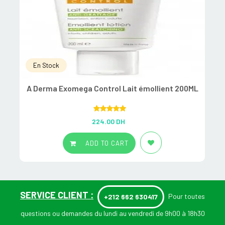
En Stock
A Derma Exomega Control Lait émollient 200ML
Rated
5.00
224.00
DH
out of 5
ADD TO CART
SERVICE CLIENT :
Pour toutes
+212 662 630417
questions ou demandes du lundi au vendredi de 9h00 à 18h30