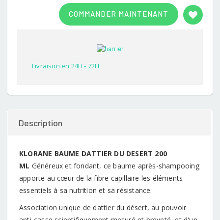
Rated
1
3.00
COMMANDER MAINTENANT
out of
5
based
on
customer
rating
Livraison en 24H - 72H
Description
KLORANE BAUME DATTIER DU DESERT 200
ML
Généreux et fondant, ce baume après-shampooing
apporte au cœur de la fibre capillaire les éléments
essentiels à sa nutrition et sa résistance.
Association unique de dattier du désert, au pouvoir
anti-casse scientifiquement mesuré et breveté, et d'un