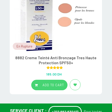
En Rupture
8882 Creme Teinté Anti Bronzage Tres Haute
A
Protection SPF50+
Rated
5.00
185.00
DH
out of 5
ADD TO CART
SERVICE CLIENT :
Pour toutes
+212 662 630417