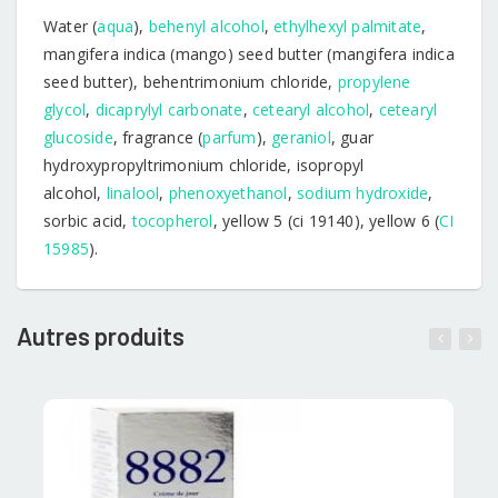
Water (
aqua
),
behenyl alcohol
,
ethylhexyl palmitate
,
mangifera indica (mango) seed butter (mangifera indica
seed butter), behentrimonium chloride,
propylene
glycol
,
dicaprylyl carbonate
,
cetearyl alcohol
,
cetearyl
glucoside
, fragrance (
parfum
),
geraniol
, guar
hydroxypropyltrimonium chloride, isopropyl
alcohol,
linalool
,
phenoxyethanol
,
sodium hydroxide
,
sorbic acid,
tocopherol
, yellow 5 (ci 19140), yellow 6 (
CI
15985
).
Autres produits