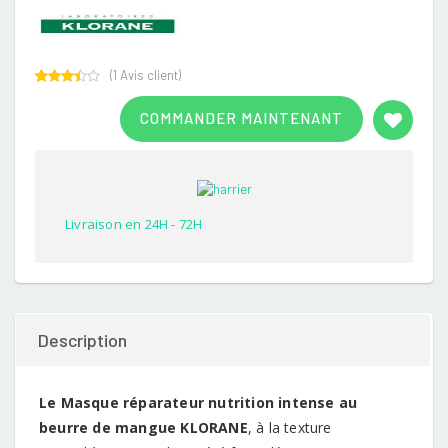
(
1
Avis client)
Rated
1
3.00
COMMANDER MAINTENANT
out of
5
based
on
customer
rating
Livraison en 24H - 72H
Description
Le Masque réparateur nutrition intense au
beurre de mangue KLORANE
, à la texture