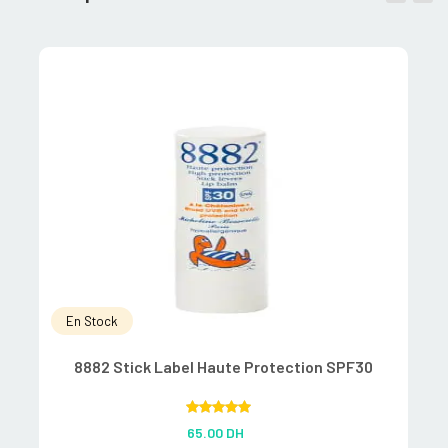
En Stock
8882 Stick Label Haute Protection SPF30
A
Rated
5.00
65.00
DH
out of 5