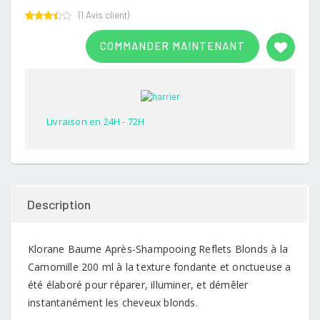
(
1
Avis client)
Rated
1
3.00
COMMANDER MAINTENANT
out of
5
based
on
customer
rating
Livraison en 24H - 72H
Description
Klorane Baume Après-Shampooing Reflets Blonds à la
Camomille 200 ml à la texture fondante et onctueuse a
été élaboré pour réparer, illuminer, et démêler
instantanément les cheveux blonds.