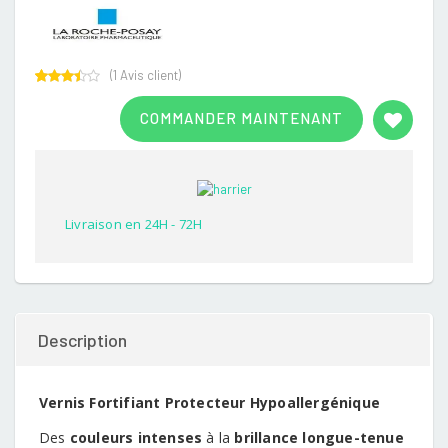
(
1
Avis client)
Rated
1
3.00
COMMANDER MAINTENANT
out of
5
based
on
customer
rating
Livraison en 24H - 72H
Description
Vernis Fortifiant Protecteur Hypoallergénique
Des
couleurs intenses
à la
brillance longue-tenue