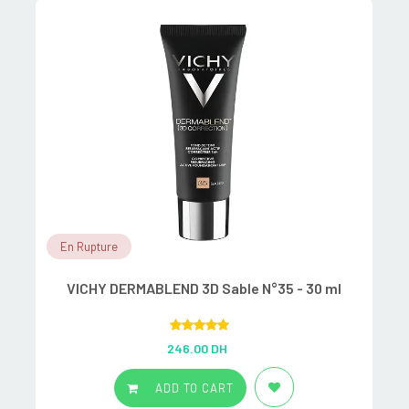
En Rupture
VICHY DERMABLEND 3D Sable N°35 - 30 ml
Rated
5.00
246.00
DH
out of 5
ADD TO CART