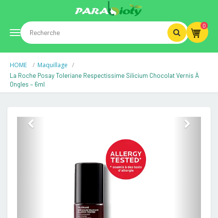
0
Toggle
HOME
Maquillage
navigation
La Roche Posay Toleriane Respectissime Silicium Chocolat Vernis À
Ongles – 6ml
Previous
Next