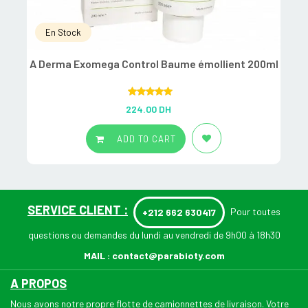
En Stock
A Derma Exomega Control Baume émollient 200ml
Rated
5.00
224.00
DH
out of 5
ADD TO CART
SERVICE CLIENT :
Pour toutes
+212 662 630417
questions ou demandes du lundi au vendredi de 9h00 à 18h30
MAIL :
contact@parabioty.com
A PROPOS
Nous avons notre propre flotte de camionnettes de livraison. Votre