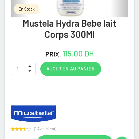
En Stock
Mustela Hydra Bebe lait
Corps 300Ml
115.00 DH
PRIX:
AJOUTER AU PANIER
(
1
Avis client)
Rated
1
3.00