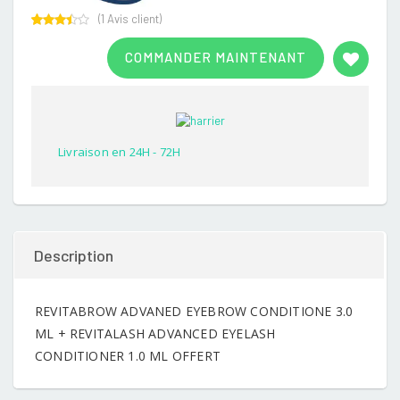
(
1
Avis client)
Rated
1
3.00
COMMANDER MAINTENANT
out of
5
based
on
customer
rating
Livraison en 24H - 72H
Description
REVITABROW ADVANED EYEBROW CONDITIONE 3.0
ML + REVITALASH ADVANCED EYELASH
CONDITIONER 1.0 ML OFFERT