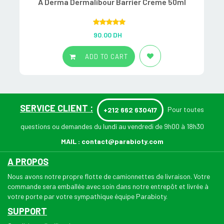
A Derma Dermalibour Barrier Creme 50ml
Rated
5.00
90.00
DH
out of 5
ADD TO CART
SERVICE CLIENT :
Pour toutes
+212 662 630417
questions ou demandes du lundi au vendredi de 9h00 à 18h30
MAIL :
contact@parabioty.com
A PROPOS
Nous avons notre propre flotte de camionnettes de livraison. Votre
commande sera emballée avec soin dans notre entrepôt et livrée à
votre porte par votre sympathique équipe Parabioty.
SUPPORT