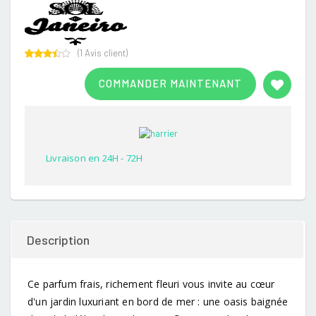
(
1
Avis client)
Rated
1
3.00
COMMANDER MAINTENANT
out of
5
based
on
customer
rating
Livraison en 24H - 72H
Description
Ce parfum frais, richement fleuri vous invite au cœur
d'un jardin luxuriant en bord de mer : une oasis baignée