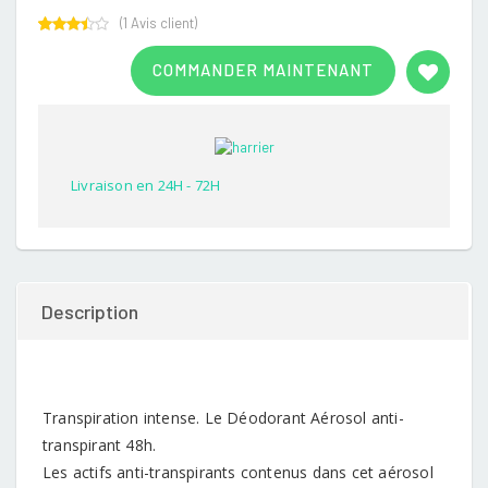
(
1
Avis client)
Rated
1
3.00
COMMANDER MAINTENANT
out of
5
based
on
customer
rating
Livraison en 24H - 72H
Description
Transpiration intense. Le Déodorant Aérosol anti-
transpirant 48h.
Les actifs anti-transpirants contenus dans cet aérosol