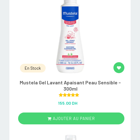
En Stock
Mustela Gel Lavant Apaisant Peau Sensible –
300ml
Rated
5.00
155.00 DH
out of 5
AJOUTER AU PANIER