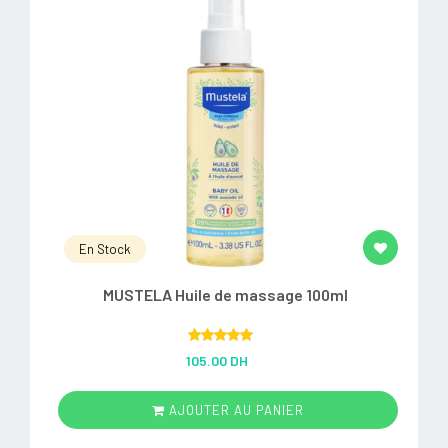
En Stock
MUSTELA Huile de massage 100ml
Rated
5.00
105.00 DH
out of 5
AJOUTER AU PANIER