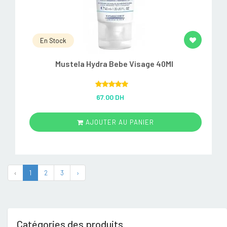
En Stock
Mustela Hydra Bebe Visage 40Ml
Rated
5.00
67.00 DH
out of 5
AJOUTER AU PANIER
‹
1
2
3
›
Catégories des produits