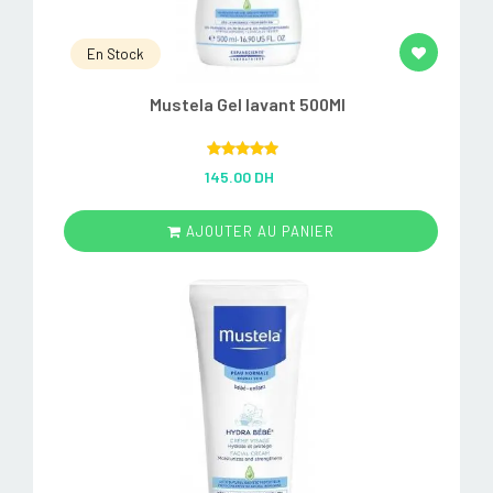
En Stock
Mustela Gel lavant 500Ml
Rated
5.00
145.00 DH
out of 5
AJOUTER AU PANIER