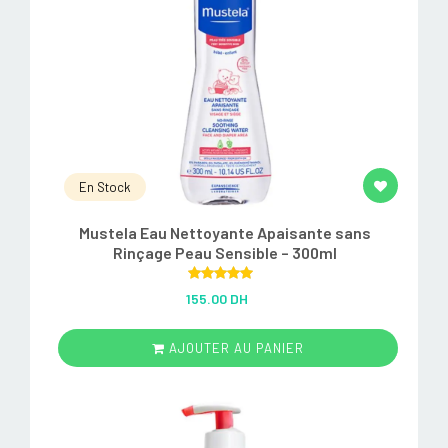
En Stock
Mustela Eau Nettoyante Apaisante sans
Rinçage Peau Sensible – 300ml
Rated
5.00
155.00 DH
out of 5
AJOUTER AU PANIER