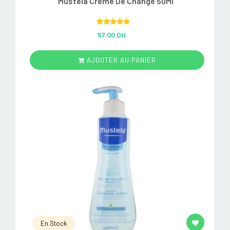
Mustela Creme De Change 50Ml
Rated
5.00
57.00 DH
out of 5
AJOUTER AU PANIER
En Stock