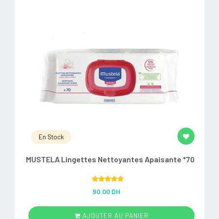
En Stock
MUSTELA Lingettes Nettoyantes Apaisante *70
Rated
5.00
90.00 DH
out of 5
AJOUTER AU PANIER