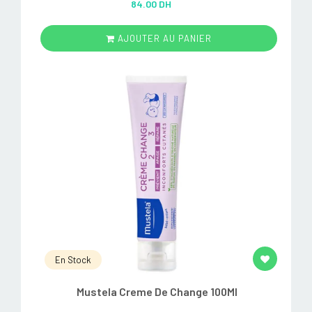
84.00 DH
out of 5
AJOUTER AU PANIER
En Stock
Mustela Creme De Change 100Ml