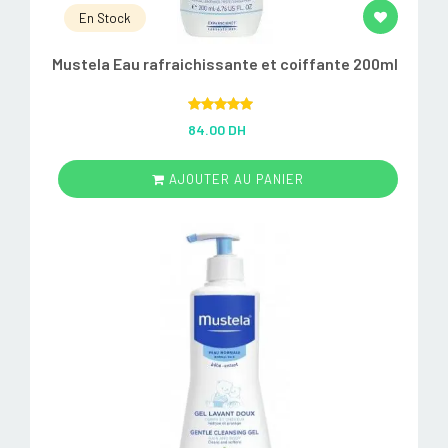
En Stock
Mustela Eau rafraichissante et coiffante 200ml
Rated
5.00
84.00 DH
out of 5
AJOUTER AU PANIER