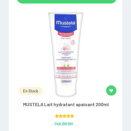
En Stock
MUSTELA Lait hydratant apaisant 200ml
Rated
5.00
149.00 DH
out of 5