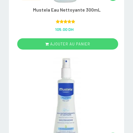
Mustela Eau Nettoyante 300mL
Rated
5.00
105.00 DH
out of 5
AJOUTER AU PANIER