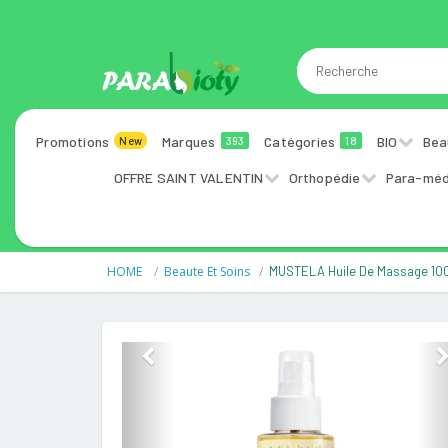
Promotions
Marques
Catégories
BIO
Bea
New
393
18
OFFRE SAINT VALENTIN
Orthopédie
Para-méd
HOME
Beaute Et Soins
MUSTELA Huile De Massage 10
Previous