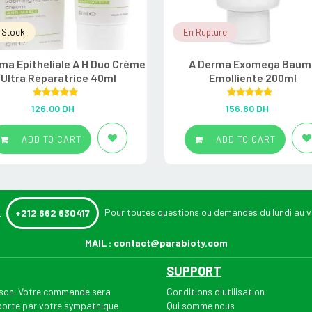
 Stock
En Rupture
ma Epitheliale A H Duo Crème
A Derma Exomega Baum
Ultra Rèparatrice 40ml
Emolliente 200ml
Rated
5.00
Rated
5.00
126.00
DH
156.80
DH
out of 5
out of 5
ADD TO CART
ADD TO CART
:
Pour toutes questions ou demandes du lundi au v
+212 662 630417
MAIL :
contact@parabioty.com
SUPPORT
aison. Votre commande sera
Conditions d'utilisation
 porte par votre sympathique
Qui somme nous