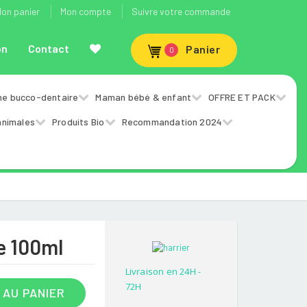
on panier
Mon compte
Suivre votre commande
on
Contact
Panier
0
ne bucco-dentaire
Maman bébé & enfant
OFFRE ET PACK
animales
Produits Bio
Recommandation 2024
e 100ml
Livraison en 24H -
72H
 AU PANIER