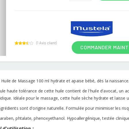
(
1
Avis client)
COMMANDER MAIN
1
Rated
3.00
out of
5
based
on
customer
rating
 Huile de Massage 100 ml hydrate et apaise bébé, dès la naissance
le haute tolérance de cette huile contient de l'huile d'avocat, un act
idique. Idéale pour le massage, cette huile sèche hydrate et laisse u
grédients sont d'origine naturelle. Formulée pour minimiser les risqu
araben, phtalate, phenoxyethanol. Hypoallergénique, testée cliniq
 d'utilisation :