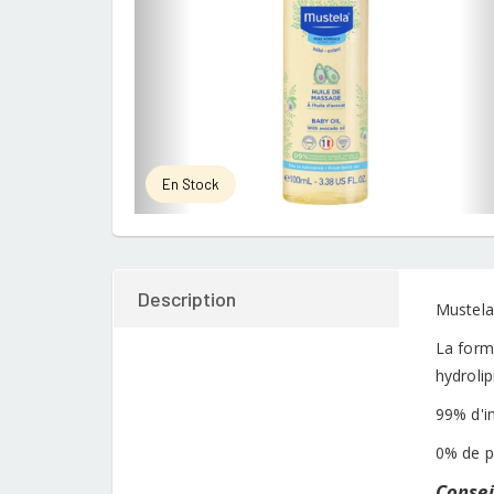
En Stock
Description
Mustela
La formu
hydrolip
99% d'in
0% de p
Conseil