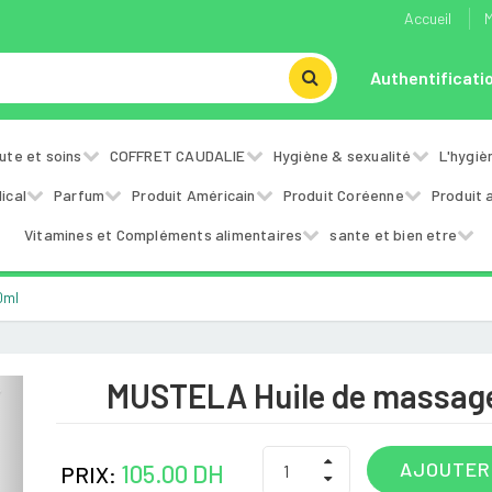
Accueil
M
Authentificati
ute et soins
COFFRET CAUDALIE
Hygiène & sexualité
L'hygiè
ical
Parfum
Produit Américain
Produit Coréenne
Produit 
Vitamines et Compléments alimentaires
sante et bien etre
0ml
MUSTELA Huile de massag
Next
AJOUTER
105.00 DH
PRIX: