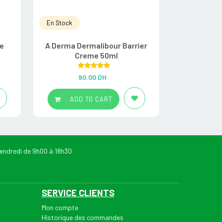
En Stock
En Stock
e
A Derma Dermalibour Barrier
8882 Stick La
Creme 50ml
Rated
5.00
R
90.00
DH
6
out of 5
ADD TO CART
ADD
endredi de 9h00 à 18h30
SERVICE CLIENTS
Mon compte
Historique des commandes