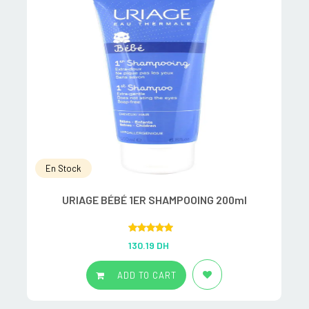
En Stock
URIAGE BÉBÉ 1ER SHAMPOOING 200ml
Rated
5.00
130.19
DH
out of 5
ADD TO CART