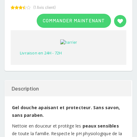
(
1
Avis client)
Rated
1
3.00
COMMANDER MAINTENANT
out of
5
based
on
customer
rating
Livraison en 24H - 72H
Description
Gel douche apaisant et protecteur. Sans savon,
sans paraben.
Nettoie en douceur et protège les
peaux sensibles
de toute la famille. Respecte le pH physiologique de la