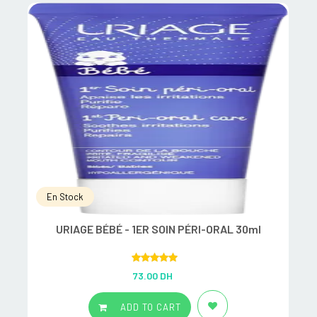
En Stock
URIAGE BÉBÉ - 1ER SOIN PÉRI-ORAL 30ml
Rated
5.00
73.00
DH
out of 5
ADD TO CART