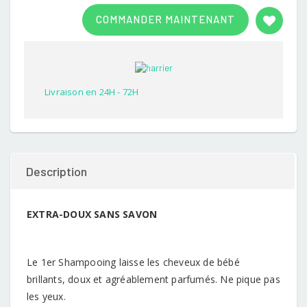
Rated
1
3.00
COMMANDER MAINTENANT
out of
5
based
on
customer
rating
Livraison en 24H - 72H
Description
EXTRA-DOUX SANS SAVON
Le 1er Shampooing laisse les cheveux de bébé
brillants, doux et agréablement parfumés. Ne pique pas
les yeux.