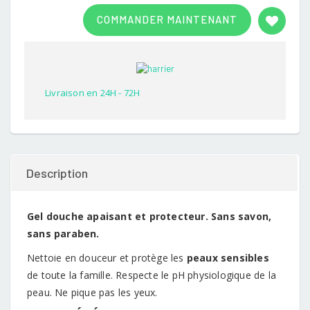
Rated
1
3.00
COMMANDER MAINTENANT
out of
5
based
on
customer
rating
Livraison en 24H - 72H
Description
Gel douche apaisant et protecteur. Sans savon,
sans paraben.
Nettoie en douceur et protège les
peaux sensibles
de toute la famille. Respecte le pH physiologique de la
peau. Ne pique pas les yeux.