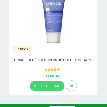
En Stock
URIAGE BÉBÉ 1ER SOIN CROÛTES DE LAIT 40ml
Rated
5.00
138.00
DH
out of 5
ADD TO CART