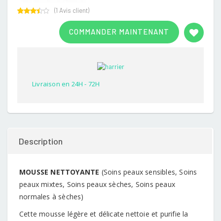
(
1
Avis client)
Rated
1
3.00
COMMANDER MAINTENANT
out of
5
based
on
customer
rating
Livraison en 24H - 72H
Description
MOUSSE NETTOYANTE
(Soins peaux sensibles, Soins
peaux mixtes, Soins peaux sèches, Soins peaux
normales à sèches)
Cette mousse légère et délicate nettoie et purifie la