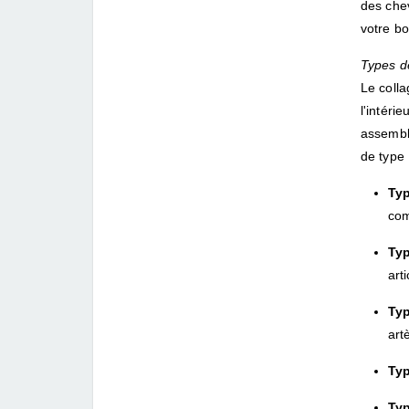
des chev
votre bo
Types d
Le colla
l'intéri
assemblé
de type 
Typ
com
Typ
art
Typ
art
Typ
Ty