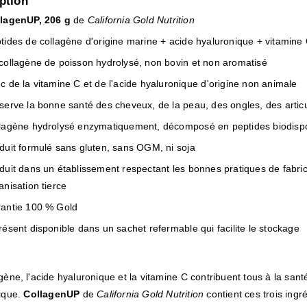
ption
lagenUP, 206 g
de
California Gold Nutrition
tides de collagène d'origine marine + acide hyaluronique + vitamine
collagène de poisson hydrolysé, non bovin et non aromatisé
c de la vitamine C et de l'acide hyaluronique d'origine non animale
serve la bonne santé des cheveux, de la peau, des ongles, des articu
lagène hydrolysé enzymatiquement, décomposé en peptides biodisp
duit formulé sans gluten, sans OGM, ni soja
duit dans un établissement respectant les bonnes pratiques de fabricat
anisation tierce
antie 100 % Gold
résent disponible dans un sachet refermable qui facilite le stockage
gène, l'acide hyaluronique et la vitamine C contribuent tous à la san
tique.
CollagenUP
de
California Gold Nutrition
contient ces trois ingr