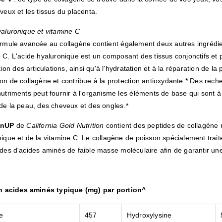
veux et les tissus du placenta.
yaluronique et vitamine C
rmule avancée au collagène contient également deux autres ingrédient
 C. L'acide hyaluronique est un composant des tissus conjonctifs et pe
ation des articulations, ainsi qu'à l'hydratation et à la réparation de l
on de collagène et contribue à la protection antioxydante.* Des rec
utriments peut fournir à l'organisme les éléments de base qui sont à
de la peau, des cheveux et des ongles.*
enUP
de
California Gold Nutrition
contient des peptides de collagène n
nique et de la vitamine C. Le collagène de poisson spécialement tr
des d'acides aminés de faible masse moléculaire afin de garantir une 
en acides aminés typique (mg) par portion^
e
457
Hydroxylysine