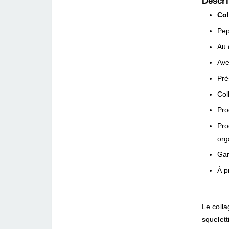
Descri
Col
Pep
Au 
Ave
Pré
Col
Pro
Pro
org
Gar
À p
Le colla
squelet