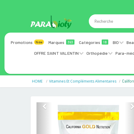
Promotions
Marques
Catégories
BIO
Bea
New
393
18
OFFRE SAINT VALENTIN
Orthopédie
Para-méd
HOME
Vitamines Et Compléments Alimentaires
Califo
Previous