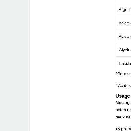
Argini
Acide 
Acide 
Glycin
Histid
^Peut va
* Acides
Usage
Mélange
obtenir 
deux he
♦5 gram