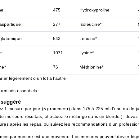
ne
475
Hydroxyproline
aspartique
277
Isoleucine*
glutamique
543
Leucine*
e
1071
Lysine*
ine*
76
Méthionine*
rier légèrement d'un lot à l'autre
 aminés essentiels
 suggéré
z 1 mesure par jour (5 grammes♦) dans 175 à 225 ml d'eau ou de jus
de meilleurs résultats, effectuez le mélange dans un blender). Buve
ures après les repas, ou suivez les recommandations d'un profession
mes par mesure est une moyenne. Les mesures peuvent dévier légèr