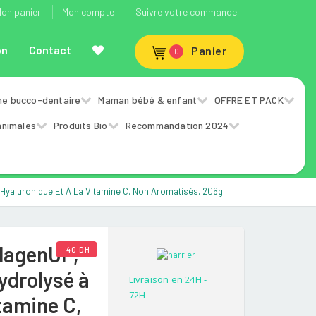
on panier
Mon compte
Suivre votre commande
on
Contact
Panier
0
ne bucco-dentaire
Maman bébé & enfant
OFFRE ET PACK
animales
Produits Bio
Recommandation 2024
de Hyaluronique Et À La Vitamine C, Non Aromatisés, 206g
llagenUP,
-40 DH
ydrolysé à
Livraison en 24H -
72H
itamine C,