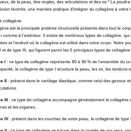
eux, de la peau, des ongles, des articulations et des os.* La poudr
isson favorite, une manière pratique d'intégrer du collagène à votre 
e collagène
gène est la principale protéine structurelle présente dans tout le corps
eur comme à l'extérieur. Il existe de nombreux types de collagène, qui
es et l'endroit où le collagène est utilisé dans votre corps. Notre p
I et de type III, qui figurent parmi les 5 principaux types de collagène 
e I
: ce type de collagène représente 80 à 90 % de l'ensemble du co
pacité, le collagène de type I structure la peau, les os, les tendons e
e II
: présent dans le cartilage élastique, comme celui des genoux et
iculations.
e III
: ce type de collagène accompagne généralement le collagène de
ères et les organes.
e IV
: présent dans les couches de votre peau, le collagène de type I
pe V
: ce type de collagène se trouve dans la cornée de vos yeux, vo