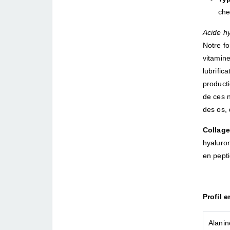
che
Acide h
Notre fo
vitamine
lubrific
producti
de ces n
des os, 
Collag
hyaluro
en pepti
Profil 
Alanin