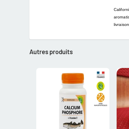
Californ
aromatis
livrais
Autres produits