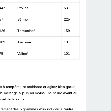
447
Proline
531
57
Sérine
225
126
Thréonine*
159
189
Tyrosine
19
75
Valine*
101
 à température ambiante et agitez bien (pour
z le mélange à jeun au moins une heure avant ou
nel de la santé.
ement des 5 grammes d'un individu à l'autre.