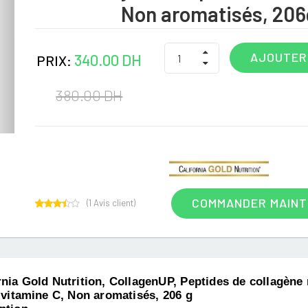
Non aromatisés, 206
AJOUTER
340.00 DH
PRIX:
380.00 DH
COMMANDER MAIN
(
1
Avis client)
1
Rated
3.00
out of
5
based
on
customer
rnia Gold Nutrition, CollagenUP, Peptides de collagène
rating
a vitamine C, Non aromatisés, 206 g