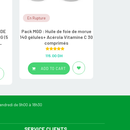
En Rupture
En Rupture
IDE
Pack MGD : Huile de foie de morue
PACK MGD :
G (5
140 gélules+ Acérola Vitamine C 30
GÉLULES +
L
comprimés
ACERO
Rated
5.00
R
115.00
DH
1
out of 5
ADD TO CART
ADD
endredi de 9h00 à 18h30
SERVICE CLIENTS