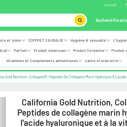
Accueil
M
Authentificati
ute et soins
COFFRET CAUDALIE
Hygiène & sexualité
L'hygiè
ical
Parfum
Produit Américain
Produit Coréenne
Produit 
Vitamines et Compléments alimentaires
sante et bien etre
rnia Gold Nutrition, CollagenUP, Peptides De Collagène Marin Hydrolysé À L'aci
California Gold Nutrition, Co
Next
Peptides de collagène marin h
l'acide hyaluronique et à la v