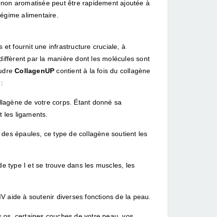
e non aromatisée peut être rapidement ajoutée à
régime alimentaire.
 et fournit une infrastructure cruciale, à
 diffèrent par la manière dont les molécules sont
oudre
CollagenUP
contient à la fois du collagène
:
llagène de votre corps. Étant donné sa
t les ligaments.
 des épaules, ce type de collagène soutient les
 type I et se trouve dans les muscles, les
V aide à soutenir diverses fonctions de la peau.
s os, certaines couches de votre peau, vos