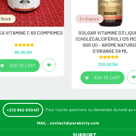
 Stock
En Rupture
KA VITAMINE C 60 COMPRIMES
SOLGAR VITAMINE D3 LIQU
(CHOLÉCALCIFÉROL) 125 MC
000 UI) - ARÔME NATURE
Rated
5.00
D'ORANGE 59 ML
90.00
DH
out of 5
Rated
5.00
320.00
DH
ADD TO CART
out of 5
ADD TO CART
:
Pour toutes questions ou demandes du lundi au v
+212 662 630417
MAIL :
contact@parabioty.com
SUPPORT