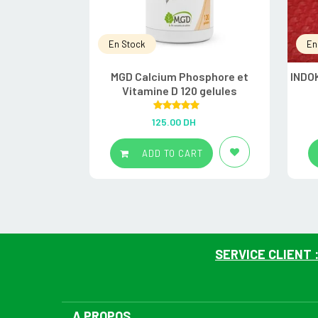
En Stock
En
MGD Calcium Phosphore et
INDO
Vitamine D 120 gelules
Rated
5.00
125.00
DH
out of 5
ADD TO CART
SERVICE CLIENT 
A PROPOS