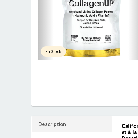
En Stock
Description
Califo
et à l