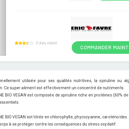
(
1
Avis client)
COMMANDER MAIN
1
Rated
3.00
out of
5
based
on
customer
rating
onnellement utilisée pour ses qualités nutritives, la spiruline ou 
n. Ce super aliment est effectivement un concentré de nutriments.
NE BIO VEGAN est composée de spiruline riche en protéines (60% d
essentiels.
E BIO VEGAN est titrée en chlorophylle, phycocyanine, caroténoïdes...
corps à se protéger contre les conséquences du stress oxydatif.