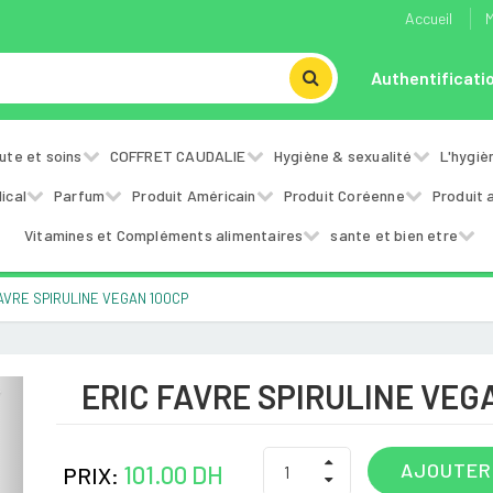
Accueil
M
Authentificati
ute et soins
COFFRET CAUDALIE
Hygiène & sexualité
L'hygiè
ical
Parfum
Produit Américain
Produit Coréenne
Produit 
Vitamines et Compléments alimentaires
sante et bien etre
AVRE SPIRULINE VEGAN 100CP
ERIC FAVRE SPIRULINE VEG
Next
AJOUTER
101.00 DH
PRIX: