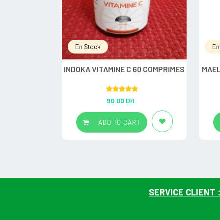
En Stock
En
INDOKA VITAMINE C 60 COMPRIMES
MAEL
Rated
5.00
90.00
DH
out of 5
ADD TO CART
SERVICE CLIENT 