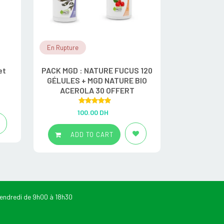
En Rupture
En Stock
et
PACK MGD : NATURE FUCUS 120
PACK MGD : pr
GÉLULES + MGD NATURE BIO
Acerola VITA
ACEROLA 30 OFFERT
Rated
5.00
R
100.00
DH
1
out of 5
ADD TO CART
ADD
endredi de 9h00 à 18h30