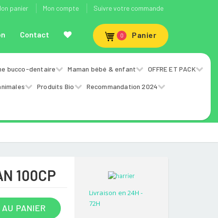
on panier
Mon compte
Suivre votre commande
on
Contact
Panier
0
ne bucco-dentaire
Maman bébé & enfant
OFFRE ET PACK
animales
Produits Bio
Recommandation 2024
AN 100CP
Livraison en 24H -
72H
 AU PANIER