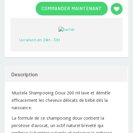
Rated
1
3.00
COMMANDER MAINTENANT
out of
5
based
on
customer
rating
Livraison en 24H - 72H
Description
Mustela Shampooing Doux 200 ml lave et démêle
efficacement les cheveux délicats de bébé dès la
naissance.
La formule de ce shampooing doux contient la
perséose d'avocat, un actif naturel breveté qui
renforce la barrière cutanée et préserve la richesse