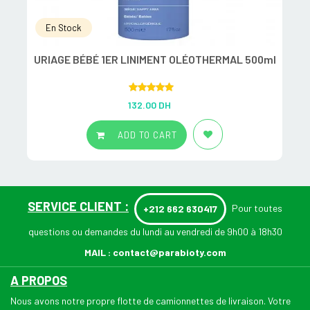
En Stock
URIAGE BÉBÉ 1ER LINIMENT OLÉOTHERMAL 500ml
Rated
5.00
132.00
DH
out of 5
ADD TO CART
SERVICE CLIENT :
Pour toutes
+212 662 630417
questions ou demandes du lundi au vendredi de 9h00 à 18h30
MAIL :
contact@parabioty.com
A PROPOS
Nous avons notre propre flotte de camionnettes de livraison. Votre