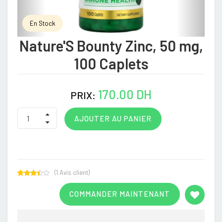
En Stock
Nature'S Bounty Zinc, 50 mg,
100 Caplets
170.00 DH
PRIX:
AJOUTER AU PANIER
(
1
Avis client)
Rated
1
3.00
COMMANDER MAINTENANT
out of
5
based
on