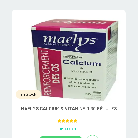
En Stock
MAELYS CALCIUM & VITAMINE D 30 GÉLULES
P
Rated
5.00
106.00
DH
out of 5