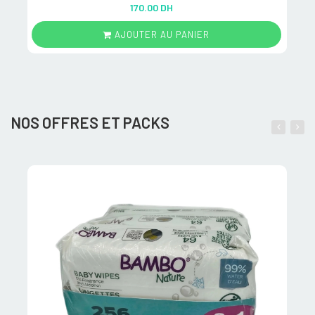
Rated
5.00
170.00 DH
out of 5
AJOUTER AU PANIER
NOS OFFRES ET PACKS