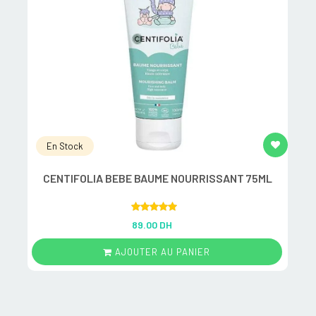
En Stock
CENTIFOLIA BEBE BAUME NOURRISSANT 75ML
Rated
5.00
89.00 DH
out of 5
AJOUTER AU PANIER