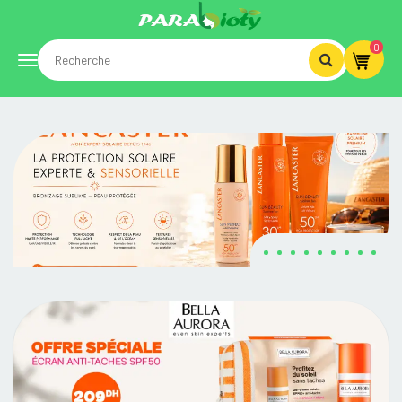
0
Toggle
navigation
PARABIOTY.MA