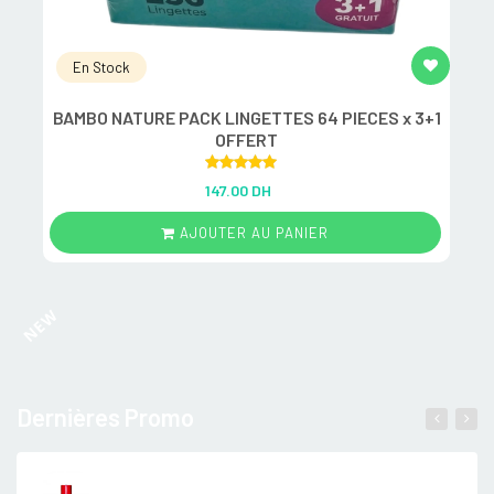
En Stock
BAMBO NATURE PACK LINGETTES 64 PIECES x 3+1
M
OFFERT
Rated
5.00
147.00 DH
out of 5
AJOUTER AU PANIER
NEW
Dernières Promo