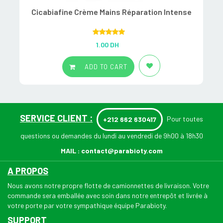
Cicabiafine Crème Mains Réparation Intense
A
Rated
5.00
1.00
DH
out of 5
ADD TO CART
SERVICE CLIENT :
Pour toutes
+212 662 630417
questions ou demandes du lundi au vendredi de 9h00 à 18h30
MAIL :
contact@parabioty.com
A PROPOS
Nous avons notre propre flotte de camionnettes de livraison. Votre
commande sera emballée avec soin dans notre entrepôt et livrée à
votre porte par votre sympathique équipe Parabioty.
SUPPORT