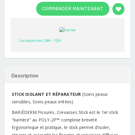
Rated
1
3.00
COMMANDER MAINTENANT
out of
5
based
on
customer
rating
Livraison en 24H - 72H
Description
STICK ISOLANT ET RÉPARATEUR
(Soins peaux
sensibles, Soins peaux irritées)
BARIÉDERM Fissures, Crevasses Stick est le 1er stick
"barrière" au POLY-2P™ complexe breveté.
Ergonomique et pratique, le stick permet d’isoler,
réparer et assouplir les fissures et crevasses diffuses,