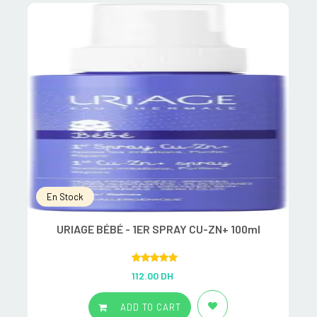
En Stock
URIAGE BÉBÉ - 1ER SPRAY CU-ZN+ 100ml
Rated
5.00
112.00
DH
out of 5
ADD TO CART