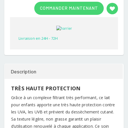
Rated
1
3.00
COMMANDER MAINTENANT
out of
5
based
on
customer
rating
Livraison en 24H - 72H
Description
TRÈS HAUTE PROTECTION
Grâce à un complexe filtrant très performant, ce lait
pour enfants apporte une très haute protection contre
les UVA, les UVB et prévient du dessèchement cutané.
Sa texture légère, non grasse garantit un plaisir
d’utilisation renouvelé à chaque application. Ce soin