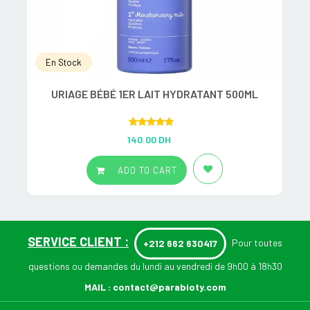
En Stock
URIAGE BÉBÉ 1ER LAIT HYDRATANT 500ML
Rated
5.00
140.00
DH
out of 5
ADD TO CART
SERVICE CLIENT :
Pour toutes
+212 662 630417
questions ou demandes du lundi au vendredi de 9h00 à 18h30
MAIL :
contact@parabioty.com