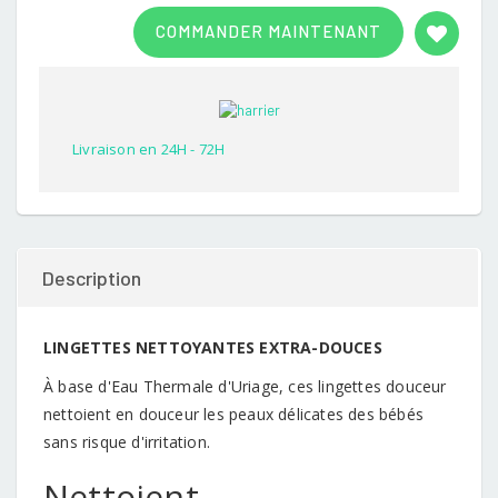
Rated
1
3.00
COMMANDER MAINTENANT
out of
5
based
on
customer
rating
Livraison en 24H - 72H
Description
LINGETTES NETTOYANTES EXTRA-DOUCES
À base d'Eau Thermale d'Uriage, ces lingettes douceur
nettoient en douceur les peaux délicates des bébés
sans risque d'irritation.
Nettoient